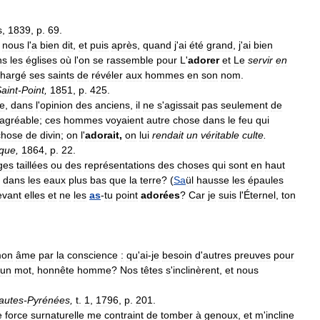
s
,
1839
,
p
.
69
.
nous
l
'
a
bien
dit
,
et
puis
après
,
quand
j
'
ai
été
grand
,
j
'
ai
bien
ns
les
églises
où
l
'
on
se
rassemble
pour
L
'
adorer
et
Le
servir
en
chargé
ses
saints
de
révéler
aux
hommes
en
son
nom
.
aint
-
Point
,
1851
,
p
.
425
.
e
,
dans
l
'
opinion
des
anciens
,
il
ne
s
'
agissait
pas
seulement
de
agréable
;
ces
hommes
voyaient
autre
chose
dans
le
feu
qui
chose
de
divin
;
on
l
'
adorait
,
on
lui
rendait
un
véritable
culte
.
ique
,
1864
,
p
.
22
.
ges
taillées
ou
des
représentations
des
choses
qui
sont
en
haut
dans
les
eaux
plus
bas
que
la
terre
? (
Sa
ül
hausse
les
épaules
evant
elles
et
ne
les
as
-
tu
point
adorées
?
Car
je
suis
l
'
Éternel
,
ton
on
âme
par
la
conscience
:
qu
'
ai
-
je
besoin
d
'
autres
preuves
pour
un
mot
,
honnête
homme
?
Nos
têtes
s
'
inclinèrent
,
et
nous
autes
-
Pyrénées
,
t
.
1
,
1796
,
p
.
201
.
e
force
surnaturelle
me
contraint
de
tomber
à
genoux
,
et
m
'
incline