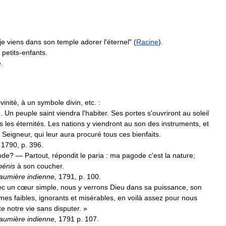
je
viens
dans
son
temple
adorer
l
'
éternel
" (
Racine
).
petits
-
enfants
.
e
.
ivinité
,
à
un
symbole
divin
,
etc
.
:
e
.
Un
peuple
saint
viendra
l
'
habiter
.
Ses
portes
s
'
ouvriront
au
soleil
s
les
éternités
.
Les
nations
y
viendront
au
son
des
instruments
,
et
Seigneur
,
qui
leur
aura
procuré
tous
ces
bienfaits
.
,
1790
,
p
.
396
.
ode
? —
Partout
,
répondit
le
paria
:
ma
pagode
c
'
est
la
nature
;
bénis
à
son
coucher
.
aumière
indienne
,
1791
,
p
.
100
.
ec
un
cœur
simple
,
nous
y
verrons
Dieu
dans
sa
puissance
,
son
mes
faibles
,
ignorants
et
misérables
,
en
voilà
assez
pour
nous
te
notre
vie
sans
disputer
. »
aumière
indienne
,
1791
p
.
107
.