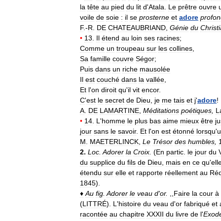
la
tête
au
pied
du
lit
d
'
Atala
.
Le
prêtre
ouvre
voile
de
soie
:
il
se
prosterne
et
adore
profo
F
.-
R
.
DE
CHATEAUBRIAND
,
Génie
du
Christ
•
13
.
Il
étend
au
loin
ses
racines
;
Comme
un
troupeau
sur
les
collines
,
Sa
famille
couvre
Ségor
;
Puis
dans
un
riche
mausolée
Il
est
couché
dans
la
vallée
,
Et
l
'
on
diroit
qu
'
il
vit
encor
.
C
'
est
le
secret
de
Dieu
,
je
me
tais
et
j
'
adore
!
A
.
DE
LAMARTINE
,
Méditations
poétiques
,
L
•
14
.
L
'
homme
le
plus
bas
aime
mieux
être
ju
jour
sans
le
savoir
.
Et
l
'
on
est
étonné
lorsqu
'
u
M
.
MAETERLINCK
,
Le
Trésor
des
humbles
,
2
.
Loc
.
Adorer
la
Croix
.
(
En
partic
.
le
jour
du
du
supplice
du
fils
de
Dieu
,
mais
en
ce
qu
'
ell
étendu
sur
elle
et
rapporte
réellement
au
Ré
1845
).
♦
Au
fig
.
Adorer
le
veau
d
'
or
.
,,
Faire
la
cour
à
(
LITTRÉ
).
L
'
histoire
du
veau
d
'
or
fabriqué
et
racontée
au
chapitre
XXXII
du
livre
de
l
'
Exod