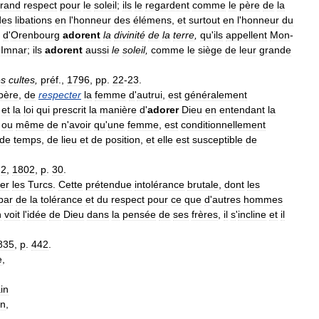
rand
respect
pour
le
soleil
;
ils
le
regardent
comme
le
père
de
la
des
libations
en
l
'
honneur
des
élémens
,
et
surtout
en
l
'
honneur
du
d
'
Orenbourg
adorent
la
divinité
de
la
terre
,
qu
'
ils
appellent
Mon
-
-
Imnar
;
ils
adorent
aussi
le
soleil
,
comme
le
siège
de
leur
grande
es
cultes
,
préf
.,
1796
,
pp
.
22
-
23
.
père
,
de
respecter
la
femme
d
'
autrui
,
est
généralement
,
et
la
loi
qui
prescrit
la
manière
d
'
adorer
Dieu
en
entendant
la
,
ou
même
de
n
'
avoir
qu
'
une
femme
,
est
conditionnellement
de
temps
,
de
lieu
et
de
position
,
et
elle
est
susceptible
de
.
2
,
1802
,
p
.
30
.
ier
les
Turcs
.
Cette
prétendue
intolérance
brutale
,
dont
les
par
de
la
tolérance
et
du
respect
pour
ce
que
d
'
autres
hommes
n
voit
l
'
idée
de
Dieu
dans
la
pensée
de
ses
frères
,
il
s
'
incline
et
il
835
,
p
.
442
.
e
,
in
in
,