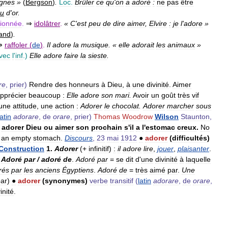
gnes
»
(
Bergson
)
.
Loc
.
Brûler
ce
qu
'
on
a
adoré
:
ne
pas
être
au
d
'
or
.
ionnée
.
⇒
idolâtrer
.
«
C
'
est
peu
de
dire
aimer
,
Elvire
:
je
l
'
adore
»
land
)
.
⇒
raffoler
(
de
)
.
Il
adore
la
musique
. «
elle
adorait
les
animaux
»
vec
l
'
inf
.)
Elle
adore
faire
la
sieste
.
re
,
prier
)
Rendre
des
honneurs
à
Dieu
,
à
une
divinité
.
Aimer
pprécier
beaucoup
:
Elle
adore
son
mari
.
Avoir
un
goût
très
vif
une
attitude
,
une
action
:
Adorer
le
chocolat
.
Adorer
marcher
sous
latin
adorare
,
de
orare
,
prier
)
Thomas
Woodrow
Wilson
Staunton
,
adorer
Dieu
ou
aimer
son
prochain
s
'
il
a
l
'
estomac
creux
.
No
an
empty
stomach
.
Discours
,
23
mai
1912
●
adorer
(
difficultés
)
Construction
1
.
Adorer
(+
infinitif
)
:
il
adore
lire
,
jouer
,
plaisanter
.
.
Adoré
par
/
adoré
de
.
Adoré
par
=
se
dit
d
'
une
divinité
à
laquelle
rés
par
les
anciens
Égyptiens
.
Adoré
de
=
très
aimé
par
.
Une
ar
)
●
adorer
(
synonymes
)
verbe
transitif
(
latin
adorare
,
de
orare
,
inité
.