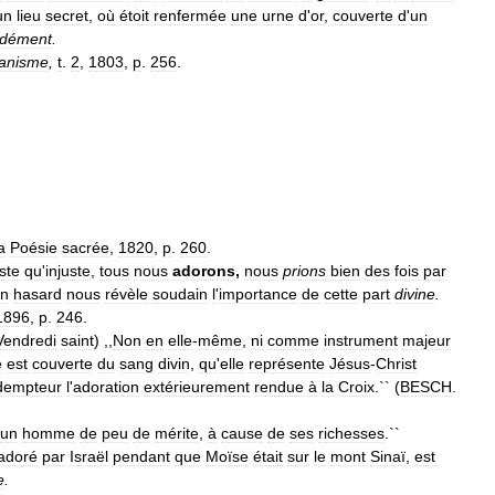
un
lieu
secret
,
où
étoit
renfermée
une
urne
d
'
or
,
couverte
d
'
un
ndément
.
ianisme
,
t
.
2
,
1803
,
p
.
256
.
a
Poésie
sacrée
,
1820
,
p
.
260
.
ste
qu
'
injuste
,
tous
nous
adorons
,
nous
prions
bien
des
fois
par
n
hasard
nous
révèle
soudain
l
'
importance
de
cette
part
divine
.
1896
,
p
.
246
.
Vendredi
saint
) ,,
Non
en
elle
-
même
,
ni
comme
instrument
majeur
e
est
couverte
du
sang
divin
,
qu
'
elle
représente
Jésus
-
Christ
dempteur
l
'
adoration
extérieurement
rendue
à
la
Croix
.`` (
BESCH
.
un
homme
de
peu
de
mérite
,
à
cause
de
ses
richesses
.``
adoré
par
Israël
pendant
que
Moïse
était
sur
le
mont
Sinaï
,
est
e
.