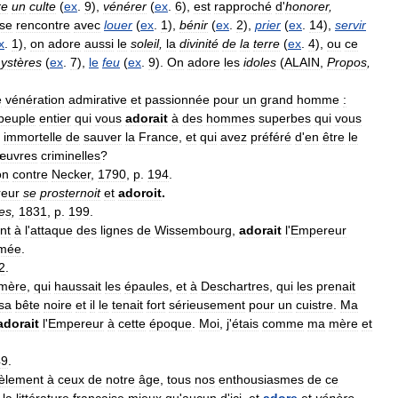
re
un
culte
(
ex
.
9
),
vénérer
(
ex
.
6
),
est
rapproché
d
'
honorer
,
se
rencontre
avec
louer
(
ex
.
1
),
bénir
(
ex
.
2
),
prier
(
ex
.
14
),
servir
x
.
1
),
on
adore
aussi
le
soleil
,
la
divinité
de
la
terre
(
ex
.
4
),
ou
ce
ystères
(
ex
.
7
),
le
feu
(
ex
.
9
).
On
adore
les
idoles
(
ALAIN
,
Propos
,
e
vénération
admirative
et
passionnée
pour
un
grand
homme
:
peuple
entier
qui
vous
adorait
à
des
hommes
superbes
qui
vous
immortelle
de
sauver
la
France
,
et
qui
avez
préféré
d
'
en
être
le
uvres
criminelles
?
on
contre
Necker
,
1790
,
p
.
194
.
eur
se
prosternoit
et
adoroit
.
ues
,
1831
,
p
.
199
.
nt
à
l
'
attaque
des
lignes
de
Wissembourg
,
adorait
l
'
Empereur
mée
.
2
.
mère
,
qui
haussait
les
épaules
,
et
à
Deschartres
,
qui
les
prenait
sa
bête
noire
et
il
le
tenait
fort
sérieusement
pour
un
cuistre
.
Ma
adorait
l
'
Empereur
à
cette
époque
.
Moi
,
j
'
étais
comme
ma
mère
et
49
.
lèlement
à
ceux
de
notre
âge
,
tous
nos
enthousiasmes
de
ce
la
littérature
française
mieux
qu
'
aucun
d
'
ici
,
et
adore
et
vénère