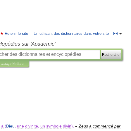
Retenir le site
En utilisant des dictionnaires dans votre site
FR
clopédies sur 'Academic'
Recherche!
interprétations
)
à
(
Dieu
,
une
divinité
,
un
symbole
divin
).
«
Zeus
a
commencé
par