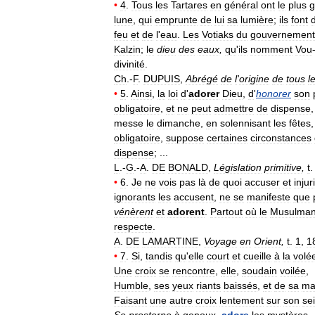
•
4
.
Tous
les
Tartares
en
général
ont
le
plus
g
lune
,
qui
emprunte
de
lui
sa
lumière
;
ils
font
feu
et
de
l
'
eau
.
Les
Votiaks
du
gouvernement
Kalzin
;
le
dieu
des
eaux
,
qu
'
ils
nomment
Vou
divinité
.
Ch
.-
F
.
DUPUIS
,
Abrégé
de
l
'
origine
de
tous
l
•
5
.
Ainsi
,
la
loi
d
'
adorer
Dieu
,
d
'
honorer
son
obligatoire
,
et
ne
peut
admettre
de
dispense
messe
le
dimanche
,
en
solennisant
les
fêtes
obligatoire
,
suppose
certaines
circonstances
dispense
; ...
L
.-
G
.-
A
.
DE
BONALD
,
Législation
primitive
,
t
•
6
.
Je
ne
vois
pas
là
de
quoi
accuser
et
injur
ignorants
les
accusent
,
ne
se
manifeste
que
vénèrent
et
adorent
.
Partout
où
le
Musulma
respecte
.
A
.
DE
LAMARTINE
,
Voyage
en
Orient
,
t
.
1
,
1
•
7
.
Si
,
tandis
qu
'
elle
court
et
cueille
à
la
volé
Une
croix
se
rencontre
,
elle
,
soudain
voilée
,
Humble
,
ses
yeux
riants
baissés
,
et
de
sa
ma
Faisant
une
autre
croix
lentement
sur
son
se
Se
prosterne
à
genoux
,
adore
les
mystères