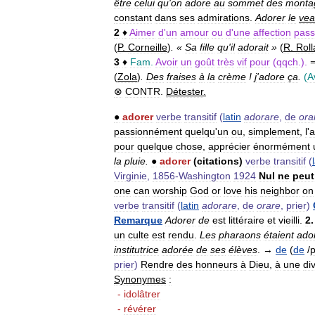
être
celui
qu
'
on
adore
au
sommet
des
monta
constant
dans
ses
admirations
.
Adorer
le
ve
2
♦
Aimer
d
'
un
amour
ou
d
'
une
affection
pass
(
P
.
Corneille
)
. «
Sa
fille
qu
'
il
adorait
»
(
R
.
Rol
3
♦
Fam
.
Avoir
un
goût
très
vif
pour
(
qqch
.).
(
Zola
)
.
Des
fraises
à
la
crème
!
j
'
adore
ça
.
(
A
⊗
CONTR
.
Détester
.
●
adorer
verbe
transitif
(
latin
adorare
,
de
ora
passionnément
quelqu
'
un
ou
,
simplement
,
l
'
a
pour
quelque
chose
,
apprécier
énormément
la
pluie
.
●
adorer
(
citations
)
verbe
transitif
(
Virginie
,
1856
-
Washington
1924
Nul
ne
peut
one
can
worship
God
or
love
his
neighbor
on
verbe
transitif
(
latin
adorare
,
de
orare
,
prier
)
Remarque
Adorer
de
est
littéraire
et
vieilli
.
2
un
culte
est
rendu
.
Les
pharaons
étaient
ado
institutrice
adorée
de
ses
élèves
. →
de
(
de
/
p
prier
)
Rendre
des
honneurs
à
Dieu
,
à
une
div
Synonymes
:
-
idolâtrer
-
révérer