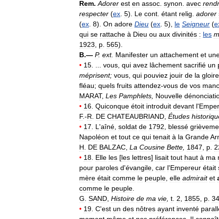
Rem
.
Adorer
est
en
assoc
.
synon
.
avec
rend
respecter
(
ex
.
5
).
Le
cont
.
étant
relig
.
adorer
(
ex
.
8
).
On
adore
Dieu
(
ex
.
5
),
le
Seigneur
(
e
qui
se
rattache
à
Dieu
ou
aux
divinités
:
les
m
1923
,
p
.
565
).
B
.—
P
.
ext
.
Manifester
un
attachement
et
un
•
15
. ...
vous
,
qui
avez
lâchement
sacrifié
un
méprisent
;
vous
,
qui
pouviez
jouir
de
la
gloire
fléau
;
quels
fruits
attendez
-
vous
de
vos
manœ
MARAT
,
Les
Pamphlets
,
Nouvelle
dénonciati
•
16
.
Quiconque
étoit
introduit
devant
l
'
Emper
F
.-
R
.
DE
CHATEAUBRIAND
,
Études
historiq
•
17
.
L
'
aîné
,
soldat
de
1792
,
blessé
grièveme
Napoléon
et
tout
ce
qui
tenait
à
la
Grande
Ar
H
.
DE
BALZAC
,
La
Cousine
Bette
,
1847
,
p
.
2
•
18
.
Elle
les
[
les
lettres
]
lisait
tout
haut
à
ma
pour
paroles
d
'
évangile
,
car
l
'
Empereur
était
mère
était
comme
le
peuple
,
elle
admirait
et
comme
le
peuple
.
G
.
SAND
,
Histoire
de
ma
vie
,
t
.
2
,
1855
,
p
.
3
•
19
.
C
'
est
un
des
nôtres
ayant
inventé
paral
moment
même
et
nos
préférences
.
Il
connaît