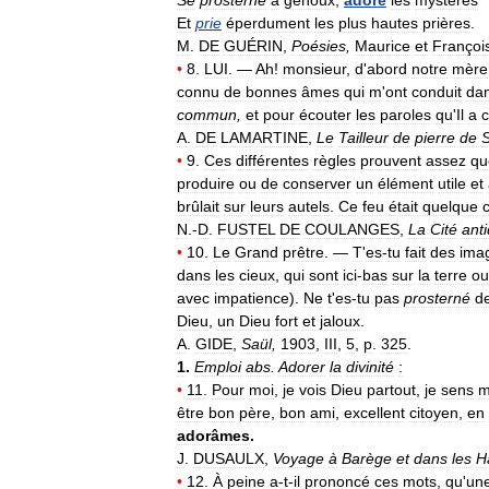
Et
prie
éperdument
les
plus
hautes
prières
.
M
.
DE
GUÉRIN
,
Poésies
,
Maurice
et
Françoi
•
8
.
LUI
. —
Ah
!
monsieur
,
d
'
abord
notre
mère
connu
de
bonnes
âmes
qui
m
'
ont
conduit
da
commun
,
et
pour
écouter
les
paroles
qu
'
Il
a
A
.
DE
LAMARTINE
,
Le
Tailleur
de
pierre
de
S
•
9
.
Ces
différentes
règles
prouvent
assez
qu
produire
ou
de
conserver
un
élément
utile
et
brûlait
sur
leurs
autels
.
Ce
feu
était
quelque
N
.-
D
.
FUSTEL
DE
COULANGES
,
La
Cité
ant
•
10
.
Le
Grand
prêtre
. —
T
'
es
-
tu
fait
des
ima
dans
les
cieux
,
qui
sont
ici
-
bas
sur
la
terre
ou
avec
impatience
).
Ne
t
'
es
-
tu
pas
prosterné
d
Dieu
,
un
Dieu
fort
et
jaloux
.
A
.
GIDE
,
Saül
,
1903
,
III
,
5
,
p
.
325
.
1
.
Emploi
abs
.
Adorer
la
divinité
:
•
11
.
Pour
moi
,
je
vois
Dieu
partout
,
je
sens
m
être
bon
père
,
bon
ami
,
excellent
citoyen
,
en
adorâmes
.
J
.
DUSAULX
,
Voyage
à
Barège
et
dans
les
H
•
12
.
À
peine
a
-
t
-
il
prononcé
ces
mots
,
qu
'
un