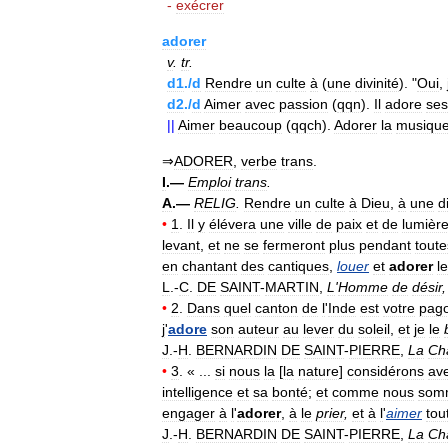
-
exécrer
adorer
v
.
tr
.
d1
./
d
Rendre
un
culte
à
(
une
divinité
). "
Oui
,
d2
./
d
Aimer
avec
passion
(
qqn
).
Il
adore
ses
||
Aimer
beaucoup
(
qqch
).
Adorer
la
musiqu
⇒
ADORER
,
verbe
trans
.
I
.—
Emploi
trans
.
A
.—
RELIG
.
Rendre
un
culte
à
Dieu
,
à
une
d
•
1
.
Il
y
élévera
une
ville
de
paix
et
de
lumièr
levant
,
et
ne
se
fermeront
plus
pendant
toute
en
chantant
des
cantiques
,
louer
et
adorer
le
L
.-
C
.
DE
SAINT
-
MARTIN
,
L
'
Homme
de
désir
•
2
.
Dans
quel
canton
de
l
'
Inde
est
votre
pag
j
'
adore
son
auteur
au
lever
du
soleil
,
et
je
le
J
.-
H
.
BERNARDIN
DE
SAINT
-
PIERRE
,
La
Ch
•
3
. « ...
si
nous
la
[
la
nature
]
considérons
av
intelligence
et
sa
bonté
;
et
comme
nous
som
engager
à
l
'
adorer
,
à
le
prier
,
et
à
l
'
aimer
tou
J
.-
H
.
BERNARDIN
DE
SAINT
-
PIERRE
,
La
Ch