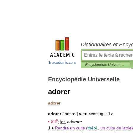
Dictionnaires et Ency
fr-academic.com
Encyclopédie Universelle
Encyclopédie Universelle
adorer
adorer
adorer
[
adɔre
]
v
.
tr
.
<
conjug
.
:
1
>
e
•
XII
;
lat
.
adorare
1
♦
Rendre
un
culte
(
théol
.,
un
culte
de
latrie